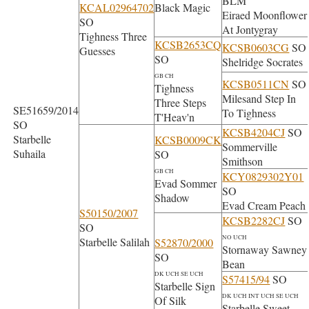
BLM
KCAL02964702
Black Magic
Eiraed Moonflower
SO
At Jontygray
Tighness Three
KCSB2653CQ
KCSB0603CG
SO
Guesses
SO
Shelridge Socrates
GB CH
KCSB0511CN
SO
Tighness
Milesand Step In
Three Steps
SE51659/2014
To Tighness
T'Heav'n
SO
KCSB4204CJ
SO
Starbelle
KCSB0009CK
Sommerville
Suhaila
SO
Smithson
GB CH
KCY0829302Y01
Evad Sommer
SO
Shadow
Evad Cream Peach
S50150/2007
KCSB2282CJ
SO
SO
NO UCH
Starbelle Salilah
S52870/2000
Stornaway Sawney
SO
Bean
DK UCH SE UCH
S57415/94
SO
Starbelle Sign
DK UCH INT UCH SE UCH
Of Silk
Starbelle Sweet