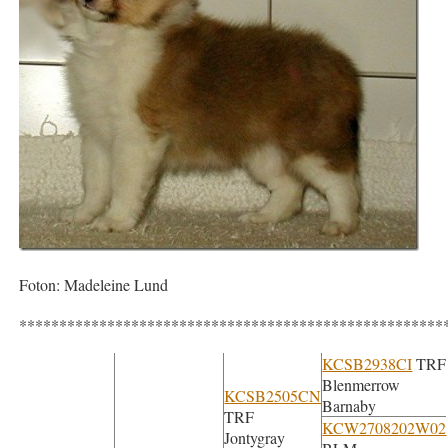
Foton: Madeleine Lund
*****************************************************
KCSB2938CI
TRF
Blenmerrow
KCSB2505CN
Barnaby
TRF
KCW2708202W02
Jontygray