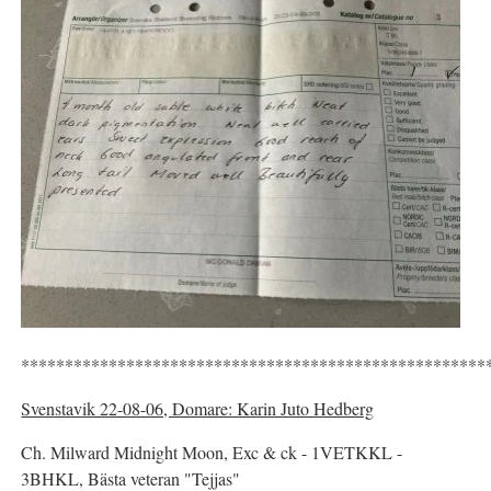
*****************************************************
Svenstavik 22-08-06, Domare: Karin Juto Hedberg
Ch. Milward Midnight Moon, Exc & ck - 1VETKKL -
3BHKL, Bästa veteran "Tejjas"