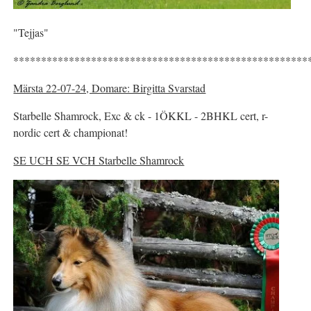
"Tejjas"
*****************************************************
Märsta 22-07-24, Domare: Birgitta Svarstad
Starbelle Shamrock, Exc & ck - 1ÖKKL - 2BHKL cert, r-
nordic cert & championat!
SE UCH SE VCH Starbelle Shamrock